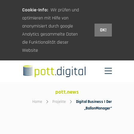
Cookie-Info:
Wir prüfen und
optimieren mit Hilfe von
anonymisiert durch google
OK!
Analytics gesammelte Daten
die Funktionalität dieser
Website
pott.news
Home
Projekte
Digital Business | Der
„BallonManager“