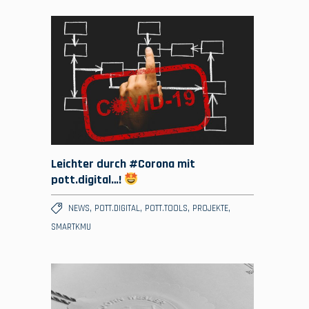
Leichter durch #Corona mit
pott.digital…!
,
,
,
,
NEWS
POTT.DIGITAL
POTT.TOOLS
PROJEKTE
SMARTKMU