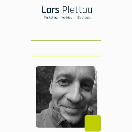
Eldau
Marcus
Planer, Analytiker,
Kampfkünstler!