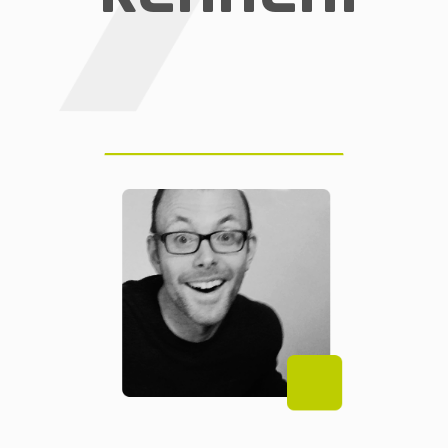
Plettau
Lars
der Tausendsassa mit den
Vertrieblergenen
Lern uns kennen