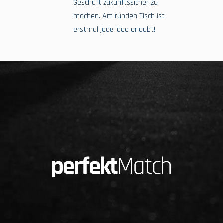
Geschäft zukunftssicher zu
machen. Am runden Tisch ist
erstmal jede Idee erlaubt!