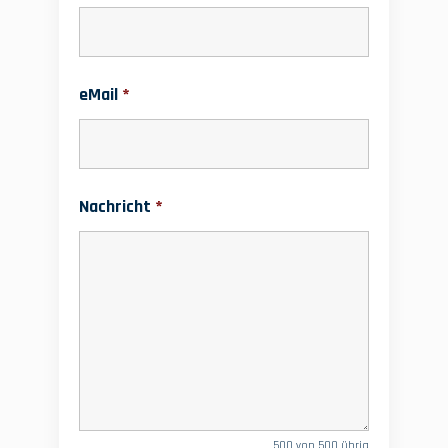
eMail
*
Nachricht
*
500 von 500 übrig