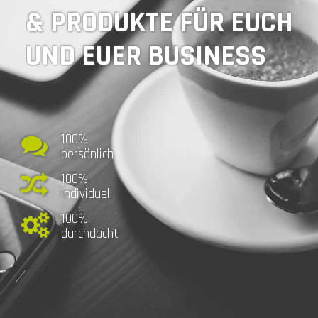
& PRODUKTE FÜR EUCH
UND EUER BUSINESS
100%
persönlich
100%
individuell
100%
durchdacht